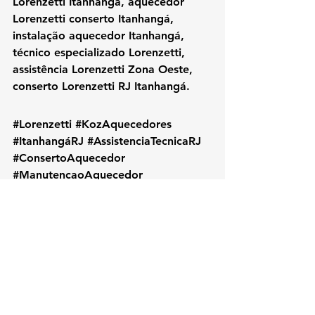
Lorenzetti Itanhangá, aquecedor 
Lorenzetti conserto Itanhangá, 
instalação aquecedor Itanhangá, 
técnico especializado Lorenzetti, 
assistência Lorenzetti Zona Oeste, 
conserto Lorenzetti RJ Itanhangá.
#Lorenzetti
#KozAquecedores
#ItanhangáRJ
#AssistenciaTecnicaRJ
#ConsertoAquecedor
#ManutencaoAquecedor
#LorenzettiItanhangá
#TecnicoLorenzetti
#ZonaOesteRJ
#AquecedorLorenzetti
#InstalacaoAquecedor
#LorenzettiRJ
#AssistenciaLorenzetti
#RioDeJaneiro
#AquecedorAGas
#ReparoLorenzetti
#ManutencaoPreventiva
#ServicoLocalRJ
#KOZAquecedores