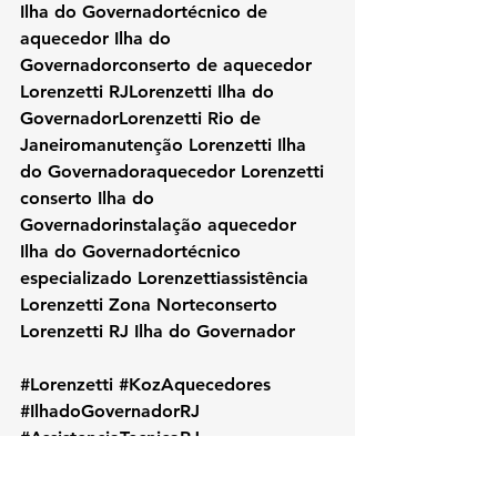
Ilha do Governadortécnico de 
aquecedor Ilha do 
Governadorconserto de aquecedor 
Lorenzetti RJLorenzetti Ilha do 
GovernadorLorenzetti Rio de 
Janeiromanutenção Lorenzetti Ilha 
do Governadoraquecedor Lorenzetti 
conserto Ilha do 
Governadorinstalação aquecedor 
Ilha do Governadortécnico 
especializado Lorenzettiassistência 
Lorenzetti Zona Norteconserto 
Lorenzetti RJ Ilha do Governador
#Lorenzetti
#KozAquecedores
#IlhadoGovernadorRJ
#AssistenciaTecnicaRJ
#ConsertoAquecedor
#ManutencaoAquecedor