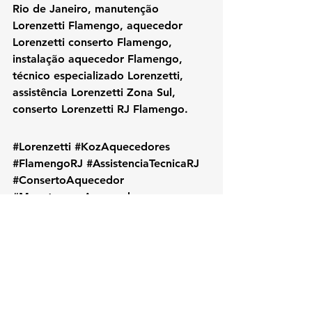
Rio de Janeiro, manutenção 
Lorenzetti Flamengo, aquecedor 
Lorenzetti conserto Flamengo, 
instalação aquecedor Flamengo, 
técnico especializado Lorenzetti, 
assistência Lorenzetti Zona Sul, 
conserto Lorenzetti RJ Flamengo.
#Lorenzetti
#KozAquecedores
#FlamengoRJ
#AssistenciaTecnicaRJ
#ConsertoAquecedor
#ManutencaoAquecedor
#LorenzettiFlamengo
#TecnicoLorenzetti
#ZonaSulRJ
#AquecedorLorenzetti
#InstalacaoAquecedor
#LorenzettiRJ
#AssistenciaLorenzetti
#RioDeJaneiro
#AquecedorAGas
#ReparoLorenzetti