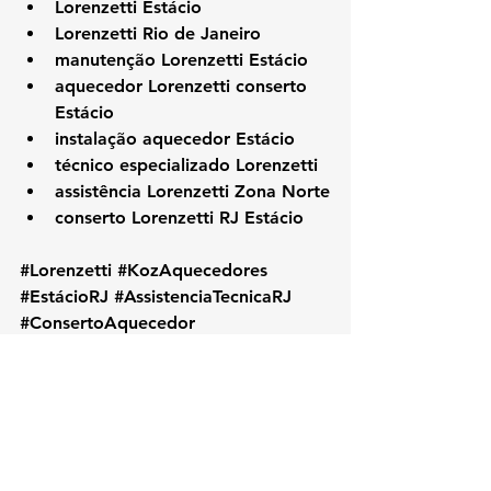
Lorenzetti Estácio
Lorenzetti Rio de Janeiro
manutenção Lorenzetti Estácio
aquecedor Lorenzetti conserto 
Estácio
instalação aquecedor Estácio
técnico especializado Lorenzetti
assistência Lorenzetti Zona Norte
conserto Lorenzetti RJ Estácio
#Lorenzetti
#KozAquecedores
#EstácioRJ
#AssistenciaTecnicaRJ
#ConsertoAquecedor
#ManutencaoAquecedor
#LorenzettiEstácio
#TecnicoLorenzetti
#ZonaNorteRJ
#AquecedorLorenzetti
#InstalacaoAquecedor
#LorenzettiRJ
#AssistenciaLorenzetti
#RioDeJaneiro