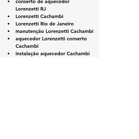
conserto de aquecedor 
Lorenzetti RJ
Lorenzetti Cachambi
Lorenzetti Rio de Janeiro
manutenção Lorenzetti Cachambi
aquecedor Lorenzetti conserto 
Cachambi
instalação aquecedor Cachambi
técnico especializado Lorenzetti
assistência Lorenzetti Zona Norte
conserto Lorenzetti RJ Cachambi
#Lorenzetti
#KozAquecedores
#CachambiRJ
#AssistenciaTecnicaRJ
#ConsertoAquecedor
#ManutencaoAquecedor
#LorenzettiCachambi
#TecnicoLorenzetti
#ZonaNorteRJ
#AquecedorLorenzetti