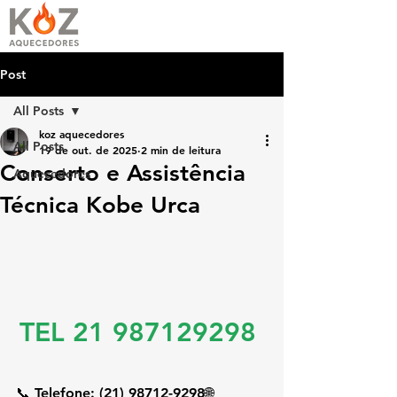
Post
All Posts
koz aquecedores
All Posts
19 de out. de 2025
2 min de leitura
Conserto e Assistência
Aquecedores
Técnica Kobe Urca
TEL 21 987129298 
📞 
Telefone:
 (21) 98712-9298🌐 