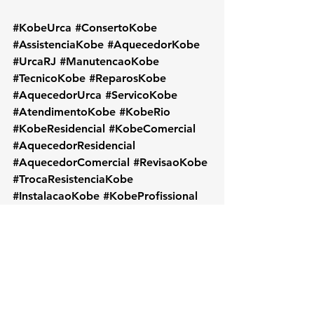
#KobeUrca
#ConsertoKobe
#AssistenciaKobe
#AquecedorKobe
#UrcaRJ
#ManutencaoKobe
#TecnicoKobe
#ReparosKobe
#AquecedorUrca
#ServicoKobe
#AtendimentoKobe
#KobeRio
#KobeResidencial
#KobeComercial
#AquecedorResidencial
#AquecedorComercial
#RevisaoKobe
#TrocaResistenciaKobe
#InstalacaoKobe
#KobeProfissional