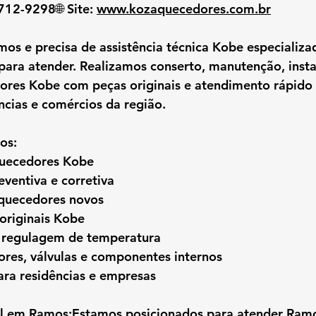
8712-9298🌐 
Site:
www.kozaquecedores.com.br
mos
 e precisa de 
assistência técnica Kobe especializa
para atender. Realizamos 
conserto, manutenção, insta
ores Kobe com peças originais e atendimento rápido e
ncias e comércios da região.
os:
quecedores Kobe
ventiva e corretiva
aquecedores novos
originais Kobe
e regulagem de temperatura
ores, válvulas e componentes internos
ra residências e empresas
l em Ramos:
Estamos posicionados para atender 
Ramo