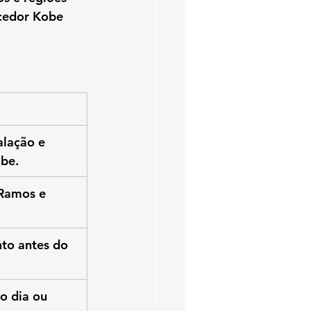
cedor Kobe 
alação e 
be.
Ramos e 
to antes do 
 dia ou 