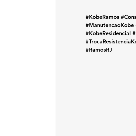
#KobeRamos
#Con
#ManutencaoKobe
#KobeResidencial
#
#TrocaResistenciaK
#RamosRJ