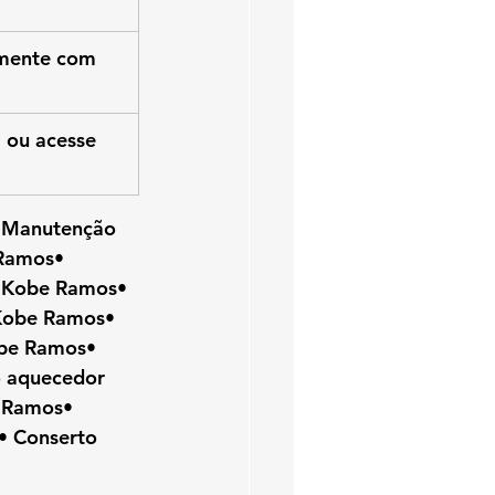
amente com 
 ou acesse 
• Manutenção 
Ramos• 
 Kobe Ramos• 
Kobe Ramos• 
obe Ramos• 
 aquecedor 
 Ramos• 
• Conserto 