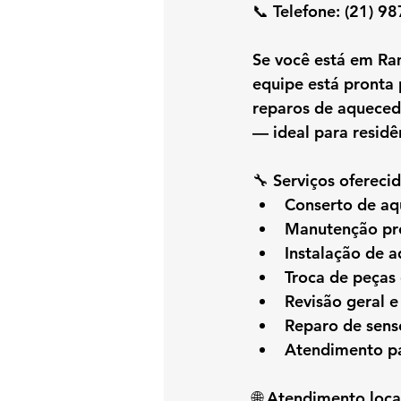
📞 
Telefone:
 (21) 9
Se você está em 
Ra
equipe está pronta 
reparos
 de aqueced
— ideal para residê
🔧 
Serviços oferecid
Conserto de a
Manutenção pre
Instalação de 
Troca de peças 
Revisão geral 
Reparo de sens
Atendimento pa
🌐 
Atendimento loca