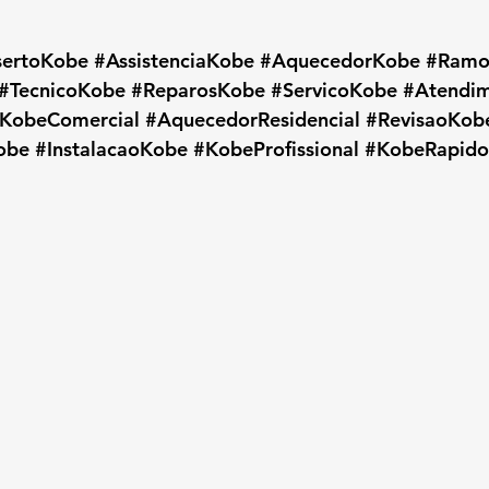
sertoKobe
#AssistenciaKobe
#AquecedorKobe
#Ramo
#TecnicoKobe
#ReparosKobe
#ServicoKobe
#Atendi
KobeComercial
#AquecedorResidencial
#RevisaoKob
obe
#InstalacaoKobe
#KobeProfissional
#KobeRapido