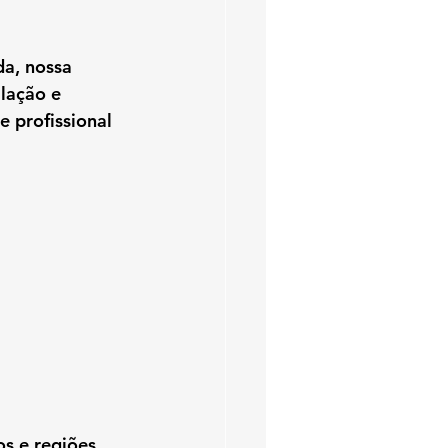
da
, nossa 
lação e 
 profissional 
s e regiões 