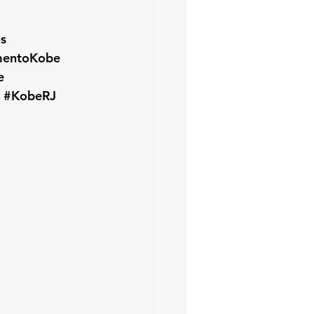
s
mentoKobe
e
#KobeRJ