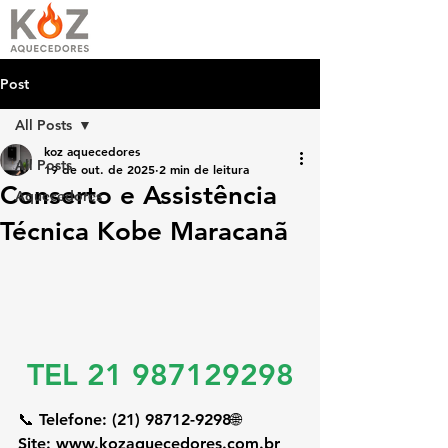
Post
All Posts
koz aquecedores
All Posts
19 de out. de 2025
2 min de leitura
Conserto e Assistência
Aquecedores
Técnica Kobe Maracanã
TEL 21 987129298
📞 
Telefone:
 (21) 98712-9298🌐 
Site:
www.kozaquecedores.com.br