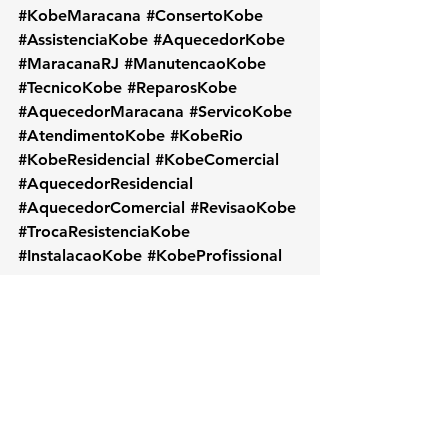
#KobeMaracana
#ConsertoKobe
#AssistenciaKobe
#AquecedorKobe
#MaracanaRJ
#ManutencaoKobe
#TecnicoKobe
#ReparosKobe
#AquecedorMaracana
#ServicoKobe
#AtendimentoKobe
#KobeRio
#KobeResidencial
#KobeComercial
#AquecedorResidencial
#AquecedorComercial
#RevisaoKobe
#TrocaResistenciaKobe
#InstalacaoKobe
#KobeProfissional