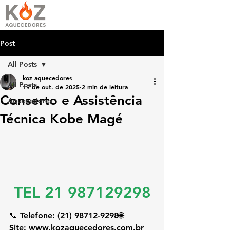
Post
All Posts
koz aquecedores
All Posts
19 de out. de 2025
2 min de leitura
Conserto e Assistência
Aquecedores
Técnica Kobe Magé
TEL 21 987129298
📞 
Telefone:
 (21) 98712-9298🌐 
Site:
www.kozaquecedores.com.br