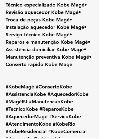
Técnico especializado Kobe Magé• 
Revisão aquecedor Kobe Magé• 
Troca de peças Kobe Magé• 
Instalação aquecedor Kobe Magé• 
Serviço técnico Kobe Magé• 
Reparos e manutenção Kobe Magé• 
Assistência domiciliar Kobe Magé• 
Manutenção preventiva Kobe Magé• 
Conserto rápido Kobe Magé
#KobeMagé
#ConsertoKobe
#AssistenciaKobe
#AquecedorKobe
#MagéRJ
#ManutencaoKobe
#TecnicoKobe
#ReparosKobe
#AquecedorMagé
#ServicoKobe
#AtendimentoKobe
#KobeRio
#KobeResidencial
#KobeComercial
#AquecedorResidencial