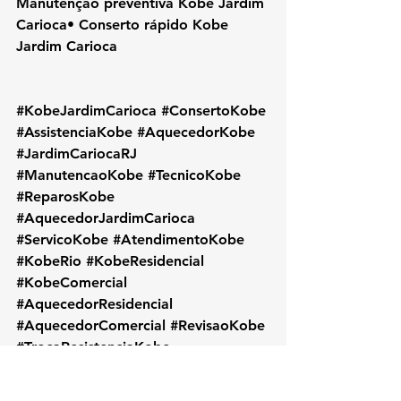
Manutenção preventiva Kobe Jardim 
Carioca• Conserto rápido Kobe 
Jardim Carioca
#KobeJardimCarioca
#ConsertoKobe
#AssistenciaKobe
#AquecedorKobe
#JardimCariocaRJ
#ManutencaoKobe
#TecnicoKobe
#ReparosKobe
#AquecedorJardimCarioca
#ServicoKobe
#AtendimentoKobe
#KobeRio
#KobeResidencial
#KobeComercial
#AquecedorResidencial
#AquecedorComercial
#RevisaoKobe
#TrocaResistenciaKobe
#InstalacaoKobe
#KobeProfissional