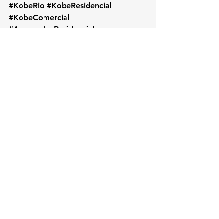
#KobeRio
#KobeResidencial
#KobeComercial
#AquecedorResidencial
#AquecedorComercial
#RevisaoKobe
#TrocaResistenciaKobe
#InstalacaoKobe
#KobeProfissional