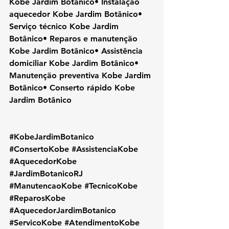
Kobe Jardim Botânico• Instalação 
aquecedor Kobe Jardim Botânico• 
Serviço técnico Kobe Jardim 
Botânico• Reparos e manutenção 
Kobe Jardim Botânico• Assistência 
domiciliar Kobe Jardim Botânico• 
Manutenção preventiva Kobe Jardim 
Botânico• Conserto rápido Kobe 
Jardim Botânico
#KobeJardimBotanico
#ConsertoKobe
#AssistenciaKobe
#AquecedorKobe
#JardimBotanicoRJ
#ManutencaoKobe
#TecnicoKobe
#ReparosKobe
#AquecedorJardimBotanico
#ServicoKobe
#AtendimentoKobe