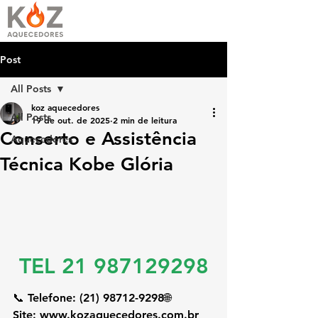
Post
All Posts
koz aquecedores
All Posts
19 de out. de 2025
2 min de leitura
Conserto e Assistência
Aquecedores
Técnica Kobe Glória
TEL 21 987129298
📞 
Telefone:
 (21) 98712-9298🌐 
Site:
www.kozaquecedores.com.br