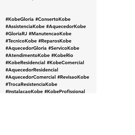
#KobeGloria
#ConsertoKobe
#AssistenciaKobe
#AquecedorKobe
#GloriaRJ
#ManutencaoKobe
#TecnicoKobe
#ReparosKobe
#AquecedorGloria
#ServicoKobe
#AtendimentoKobe
#KobeRio
#KobeResidencial
#KobeComercial
#AquecedorResidencial
#AquecedorComercial
#RevisaoKobe
#TrocaResistenciaKobe
#InstalacaoKobe
#KobeProfissional