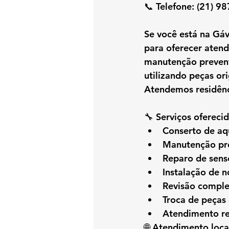
📞 
Telefone:
 (21) 9
Se você está na 
Gáv
para oferecer atend
manutenção prevent
utilizando peças or
Atendemos residênc
🔧 
Serviços oferecid
Conserto de a
Manutenção pre
Reparo de senso
Instalação de 
Revisão comple
Troca de peças 
Atendimento re
🌐 
Atendimento loca