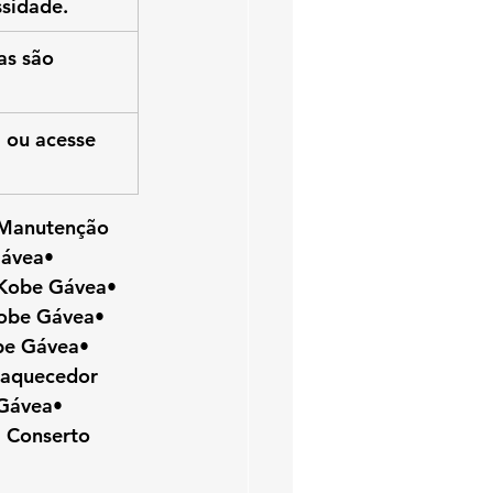
sidade.
as são 
 ou acesse 
 Manutenção 
ávea• 
Kobe Gávea• 
obe Gávea• 
be Gávea• 
 aquecedor 
Gávea• 
 Conserto 