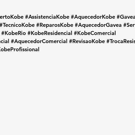
ertoKobe
#AssistenciaKobe
#AquecedorKobe
#Gave
#TecnicoKobe
#ReparosKobe
#AquecedorGavea
#Ser
#KobeRio
#KobeResidencial
#KobeComercial
cial
#AquecedorComercial
#RevisaoKobe
#TrocaResi
obeProfissional