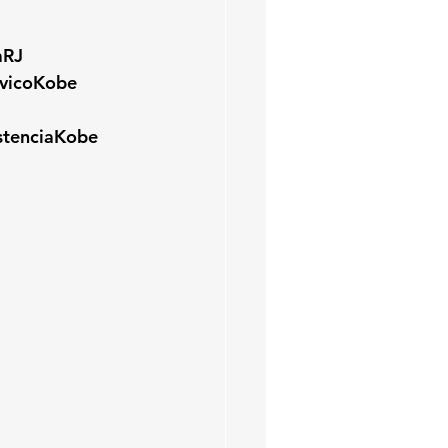
aRJ
vicoKobe
stenciaKobe