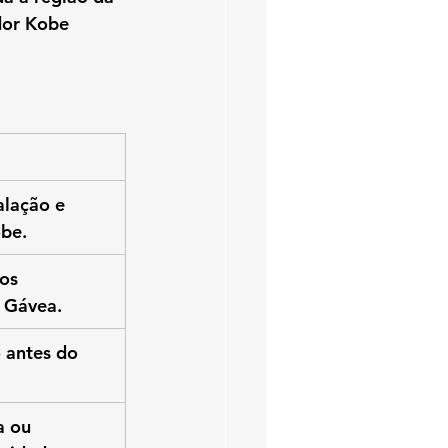
dor Kobe 
alação e 
be.
os 
a Gávea.
 antes do 
 ou 