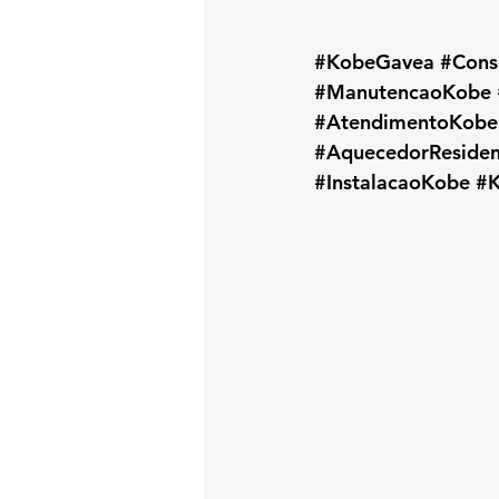
#KobeGavea
#Cons
#ManutencaoKobe
#AtendimentoKobe
#AquecedorResiden
#InstalacaoKobe
#K