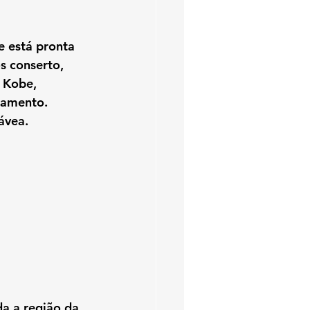
e está pronta 
s 
conserto, 
s Kobe
, 
pamento. 
ávea.
da a região da 