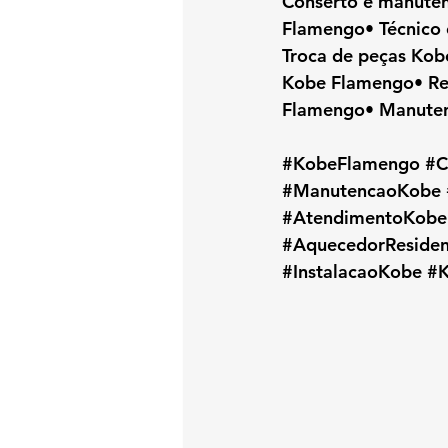
Conserto e manuten
Flamengo• Técnico
Troca de peças Kob
Kobe Flamengo• Rep
Flamengo• Manuten
#KobeFlamengo
#C
#ManutencaoKobe
#AtendimentoKobe
#AquecedorResiden
#InstalacaoKobe
#K