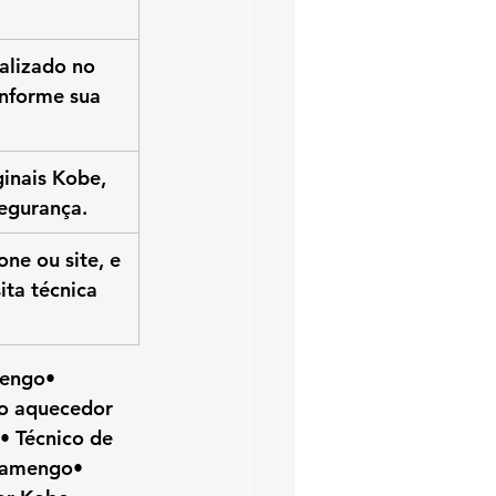
alizado no 
nforme sua 
ginais Kobe, 
segurança.
ne ou site, e 
ita técnica 
mengo• 
o aquecedor 
 Técnico de 
lamengo• 