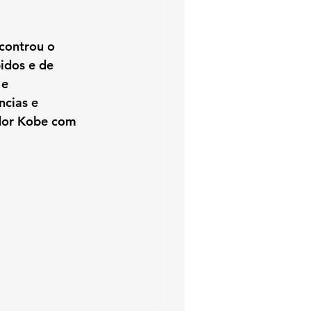
ncontrou o 
pidos e de 
e 
ncias e 
dor Kobe com 