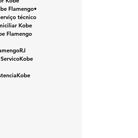
or Kobe 
obe Flamengo• 
rviço técnico 
ciliar Kobe 
obe Flamengo
lamengoRJ
#ServicoKobe
stenciaKobe