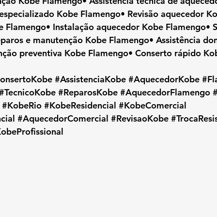
ção Kobe Flamengo• Assistência técnica de aqueced
 especializado Kobe Flamengo• Revisão aquecedor K
e Flamengo• Instalação aquecedor Kobe Flamengo• Se
aros e manutenção Kobe Flamengo• Assistência domi
ção preventiva Kobe Flamengo• Conserto rápido K
onsertoKobe
#AssistenciaKobe
#AquecedorKobe
#F
#TecnicoKobe
#ReparosKobe
#AquecedorFlamengo
#KobeRio
#KobeResidencial
#KobeComercial
cial
#AquecedorComercial
#RevisaoKobe
#TrocaResi
obeProfissional