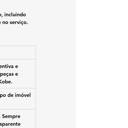
o
, incluindo 
 no serviço.
ntiva e 
 peças e 
Kobe.
po de imóvel 
. Sempre 
sparente 