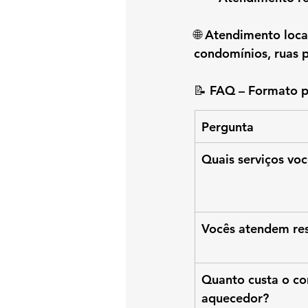
🌐 
Atendimento loca
condomínios, ruas p
📝 
FAQ – Formato p
Pergunta
Quais serviços vo
Vocês atendem res
Quanto custa o co
aquecedor?