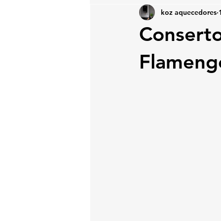
koz aquecedores
Conserto
Flameng