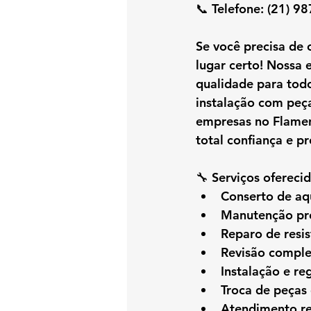
📞 
Telefone:
 (21) 9
Se você precisa de 
lugar certo! Nossa 
qualidade para tod
instalação
 com peça
empresas
 no Flame
total confiança e pr
🔧 
Serviços oferecid
Conserto de a
Manutenção pre
Reparo de resis
Revisão compl
Instalação e r
Troca de peças 
Atendimento re