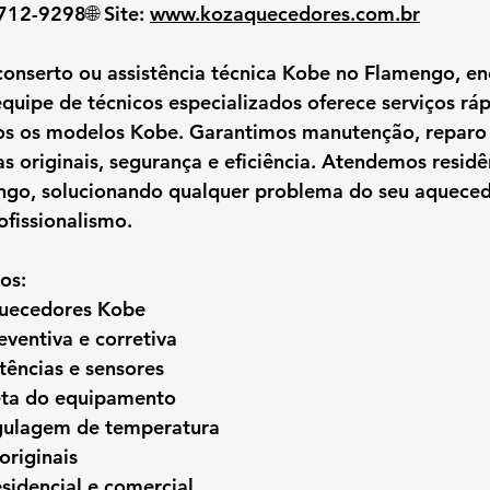
8712-9298🌐 
Site:
www.kozaquecedores.com.br
conserto ou assistência técnica Kobe no Flamengo
, e
equipe de 
técnicos especializados
 oferece serviços rá
os os modelos Kobe. Garantimos 
manutenção, reparo 
s originais, segurança e eficiência. Atendemos 
residê
ngo, solucionando qualquer problema do seu aquece
ofissionalismo.
os:
quecedores Kobe
ventiva e corretiva
tências e sensores
eta do equipamento
egulagem de temperatura
originais
sidencial e comercial