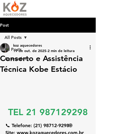
Post
All Posts
koz aquecedores
All Posts
19 de out. de 2025
2 min de leitura
Conserto e Assistência
Aquecedores
Técnica Kobe Estácio
TEL 21 987129298
📞 
Telefone:
 (21) 98712-9298🌐 
Site:
www.kozaquecedores.com.br