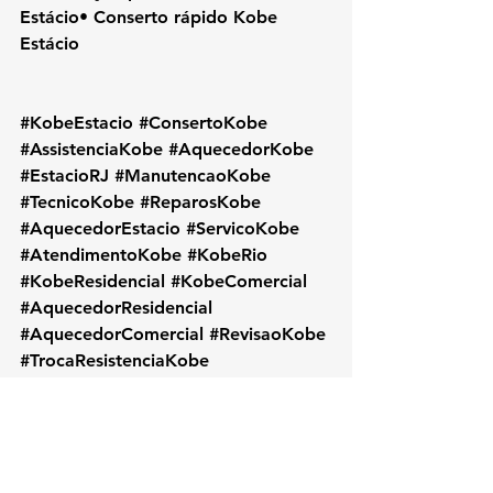
Estácio• Conserto rápido Kobe 
Estácio
#KobeEstacio
#ConsertoKobe
#AssistenciaKobe
#AquecedorKobe
#EstacioRJ
#ManutencaoKobe
#TecnicoKobe
#ReparosKobe
#AquecedorEstacio
#ServicoKobe
#AtendimentoKobe
#KobeRio
#KobeResidencial
#KobeComercial
#AquecedorResidencial
#AquecedorComercial
#RevisaoKobe
#TrocaResistenciaKobe
#InstalacaoKobe
#KobeProfissional