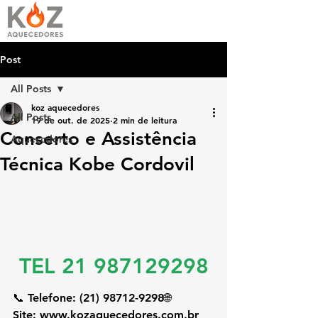
Post
All Posts
koz aquecedores
All Posts
19 de out. de 2025
2 min de leitura
Conserto e Assistência
Aquecedores
Técnica Kobe Cordovil
TEL 21 987129298
📞 
Telefone:
 (21) 98712-9298🌐 
Site:
www.kozaquecedores.com.br