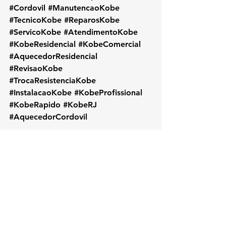
#Cordovil
#ManutencaoKobe
#TecnicoKobe
#ReparosKobe
#ServicoKobe
#AtendimentoKobe
#KobeResidencial
#KobeComercial
#AquecedorResidencial
#RevisaoKobe
#TrocaResistenciaKobe
#InstalacaoKobe
#KobeProfissional
#KobeRapido
#KobeRJ
#AquecedorCordovil