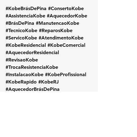
#KobeBrásDePina
#ConsertoKobe
#AssistenciaKobe
#AquecedorKobe
#BrásDePina
#ManutencaoKobe
#TecnicoKobe
#ReparosKobe
#ServicoKobe
#AtendimentoKobe
#KobeResidencial
#KobeComercial
#AquecedorResidencial
#RevisaoKobe
#TrocaResistenciaKobe
#InstalacaoKobe
#KobeProfissional
#KobeRapido
#KobeRJ
#AquecedorBrásDePina