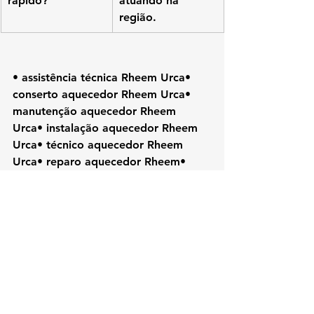
rápido?
atuando na 
região.
• assistência técnica Rheem Urca• 
conserto aquecedor Rheem Urca• 
manutenção aquecedor Rheem 
Urca• instalação aquecedor Rheem 
Urca• técnico aquecedor Rheem 
Urca• reparo aquecedor Rheem• 
aquecedor Rheem RJ• Rheem Rio de 
Janeiro• assistência Rheem Zona 
Sul• conserto Rheem RJ
#Rheem
#KozAquecedores#RheemUrc
a#AssistenciaTecnicaRJ#ConsertoAqu
ecedor#TecnicoRheem#AquecedorAG
as#ManutencaoAquecedor#ZonaSulR