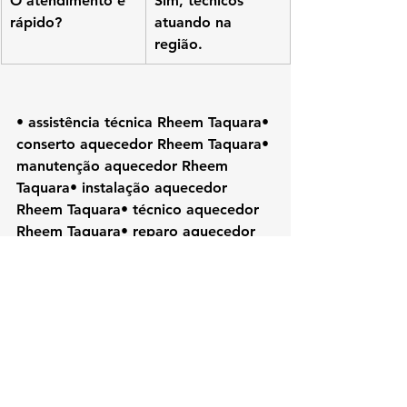
O atendimento é 
Sim, técnicos 
rápido?
atuando na 
região.
• assistência técnica Rheem Taquara• 
conserto aquecedor Rheem Taquara• 
manutenção aquecedor Rheem 
Taquara• instalação aquecedor 
Rheem Taquara• técnico aquecedor 
Rheem Taquara• reparo aquecedor 
Rheem• aquecedor Rheem RJ• 
Rheem Rio de Janeiro• assistência 
Rheem Zona Oeste• conserto Rheem 
RJ
#Rheem
#KozAquecedores#RheemTaq
uara#AssistenciaTecnicaRJ#ConsertoA