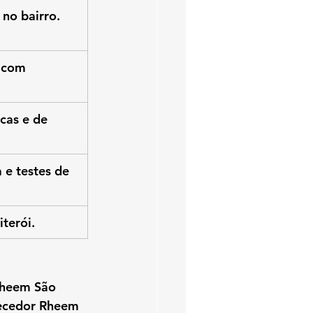
no bairro.
 com 
cas e de 
e testes de 
terói.
Rheem São 
ecedor Rheem 