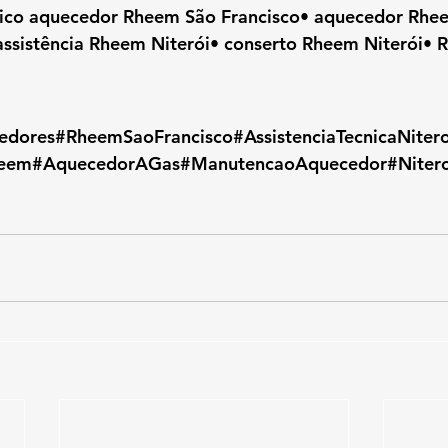
nico aquecedor Rheem São Francisco• aquecedor Rhee
assistência Rheem Niterói• conserto Rheem Niterói• 
dores#RheemSaoFrancisco#AssistenciaTecnicaNiter
heem#AquecedorAGas#ManutencaoAquecedor#Nitero