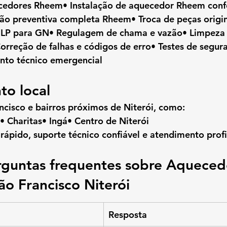
cedores Rheem• Instalação de aquecedor Rheem con
ão preventiva completa Rheem• Troca de peças origi
LP para GN• Regulagem de chama e vazão• Limpeza i
rreção de falhas e códigos de erro• Testes de segura
to técnico emergencial
to local
ncisco
 e bairros próximos de Niterói, como:
a• Charitas• Ingá• Centro de Niterói
rápido
, suporte técnico confiável e atendimento profi
rguntas frequentes sobre Aqueced
o Francisco Niterói
Resposta