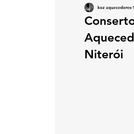
koz aquecedores
Conserto
Aqueced
Niterói