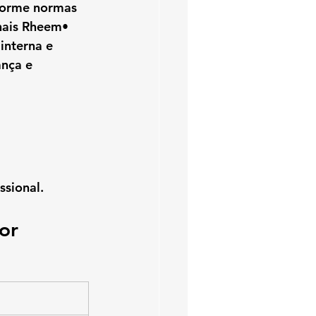
forme normas 
nais Rheem• 
nterna e 
nça e 
ssional.
or 