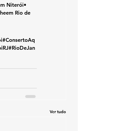
m Niterói• 
Rheem Rio de 
oi#ConsertoAq
iRJ#RioDeJan
Ver tudo