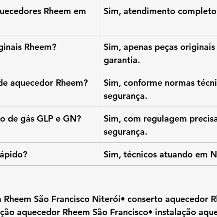
uecedores Rheem em 
Sim, atendimento completo 
iginais Rheem?
Sim, apenas peças originais
garantia.
 de aquecedor Rheem?
Sim, conforme normas técni
segurança.
ão de gás GLP e GN?
Sim, com regulagem precisa 
segurança.
rápido?
Sim, técnicos atuando em Ni
ica Rheem São Francisco Niterói• conserto aquecedor 
ção aquecedor Rheem São Francisco• instalação aqu