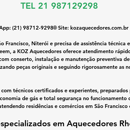
TEL 21 987129298
App: (21) 98712-9298🌐 Site: 
kozaquecedores.com.br
o Francisco, Niterói
 e precisa de 
assistência técnica 
heem
, a 
KOZ Aquecedores
 oferece atendimento rápido
 com 
conserto, instalação e manutenção preventiva d
izando 
peças originais
 e seguindo rigorosamente as 
n
 com 
técnicos certificados e experientes
, preparados 
conomia de gás e total segurança
 no funcionamento 
tendendo residências e comércios em São Francisco e
 especializados em Aquecedores R