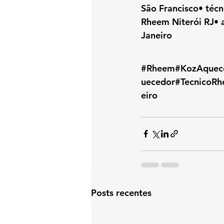
São Francisco• téc
Rheem Niterói RJ• 
Janeiro
#Rheem
#KozAquece
uecedor#TecnicoR
eiro
Posts recentes