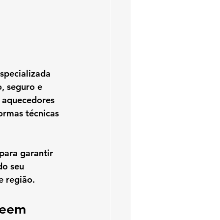
especializada 
, seguro e 
e aquecedores 
ormas técnicas 
para garantir 
do seu 
 região.
heem