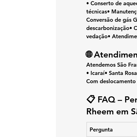
• Conserto de aque
técnicas• Manutenç
Conversão de gás G
descarbonização• Co
vedação• Atendimen
🌐 Atendimen
Atendemos 
São Fra
• Icaraí• Santa Ros
Com 
deslocamento 
📋 FAQ – Pe
Rheem em Sã
Pergunta