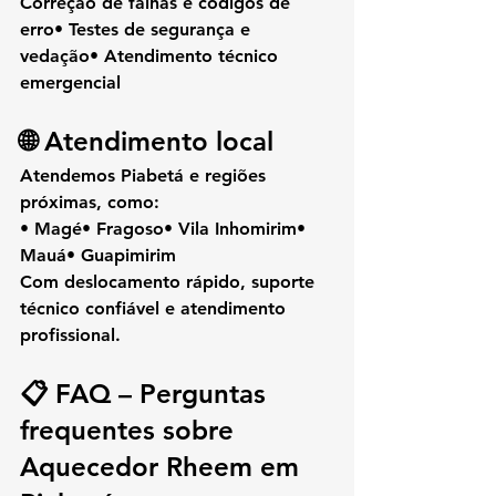
Correção de falhas e códigos de 
erro• Testes de segurança e 
vedação• Atendimento técnico 
emergencial
🌐 Atendimento local
Atendemos 
Piabetá
 e regiões 
próximas, como:
• Magé• Fragoso• Vila Inhomirim• 
Mauá• Guapimirim
Com 
deslocamento rápido
, suporte 
técnico confiável e atendimento 
profissional.
📋 FAQ – Perguntas 
frequentes sobre 
Aquecedor Rheem em 