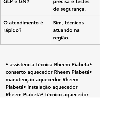
GLP e GN?
precisa e testes 
de segurança.
O atendimento é 
Sim, técnicos 
rápido?
atuando na 
região.
• assistência técnica Rheem Piabetá• 
conserto aquecedor Rheem Piabetá• 
manutenção aquecedor Rheem 
Piabetá• instalação aquecedor 
Rheem Piabetá• técnico aquecedor 
Rheem Piabetá• reparo aquecedor 
Rheem• aquecedor Rheem Magé• 
Rheem Baixada Fluminense• 
assistência Rheem RJ• conserto 
Rheem RJ