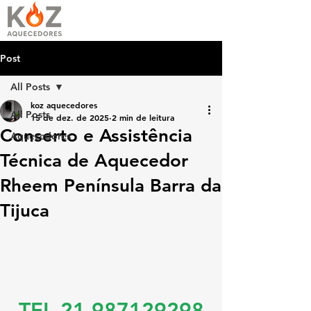
Post
All Posts
koz aquecedores
All Posts
15 de dez. de 2025
2 min de leitura
Conserto e Assistência
Aquecedores
Técnica de Aquecedor
Rheem Península Barra da
Tijuca
TEL 21 987129298