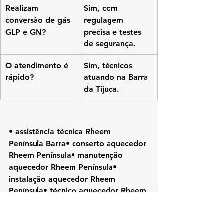
Realizam 
Sim, com 
conversão de gás 
regulagem 
GLP e GN?
precisa e testes 
de segurança.
O atendimento é 
Sim, técnicos 
rápido?
atuando na Barra 
da Tijuca.
• assistência técnica Rheem 
Península Barra• conserto aquecedor 
Rheem Península• manutenção 
aquecedor Rheem Península• 
instalação aquecedor Rheem 
Península• técnico aquecedor Rheem 
Barra da Tijuca• aquecedor Rheem 
Zona Oeste RJ• Rheem Rio de 