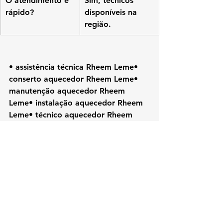
O atendimento é 
Sim, técnicos 
rápido?
disponíveis na 
região.
• assistência técnica Rheem Leme• 
conserto aquecedor Rheem Leme• 
manutenção aquecedor Rheem 
Leme• instalação aquecedor Rheem 
Leme• técnico aquecedor Rheem 
Leme• reparo aquecedor Rheem• 
aquecedor Rheem RJ• Rheem Rio de 
Janeiro• assistência Rheem Zona 
Sul• conserto Rheem RJ
#Rheem
#KozAquecedores#RheemLe
me#AssistenciaTecnicaRJ#ConsertoAq
uecedor#TecnicoRheem#AquecedorA