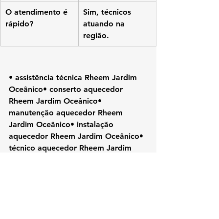
O atendimento é 
Sim, técnicos 
rápido?
atuando na 
região.
• assistência técnica Rheem Jardim 
Oceânico• conserto aquecedor 
Rheem Jardim Oceânico• 
manutenção aquecedor Rheem 
Jardim Oceânico• instalação 
aquecedor Rheem Jardim Oceânico• 
técnico aquecedor Rheem Jardim 
Oceânico• reparo aquecedor 
Rheem• aquecedor Rheem RJ• 
Rheem Rio de Janeiro• assistência 
Rheem Zona Oeste• conserto Rheem 
RJ