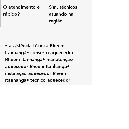
O atendimento é 
Sim, técnicos 
rápido?
atuando na 
região.
• assistência técnica Rheem 
Itanhangá• conserto aquecedor 
Rheem Itanhangá• manutenção 
aquecedor Rheem Itanhangá• 
instalação aquecedor Rheem 
Itanhangá• técnico aquecedor 
Rheem Itanhangá• reparo aquecedor 
Rheem• aquecedor Rheem RJ• 
Rheem Rio de Janeiro• assistência 
Rheem Zona Oeste• conserto Rheem 
RJ