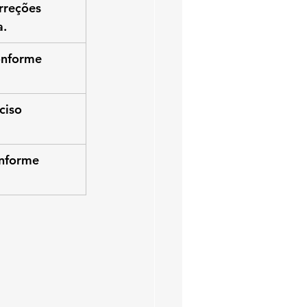
rreções 
a.
onforme 
ciso 
nforme 