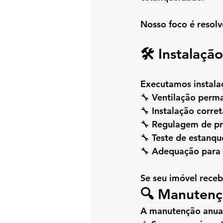
Nosso foco é resol
🛠️ Instala
Executamos 
instal
🔧 Ventilação per
🔧 Instalação corre
🔧 Regulagem de pr
🔧 Teste de estanq
🔧 Adequação para 
Se seu imóvel receb
🔍 Manutenç
A manutenção anual