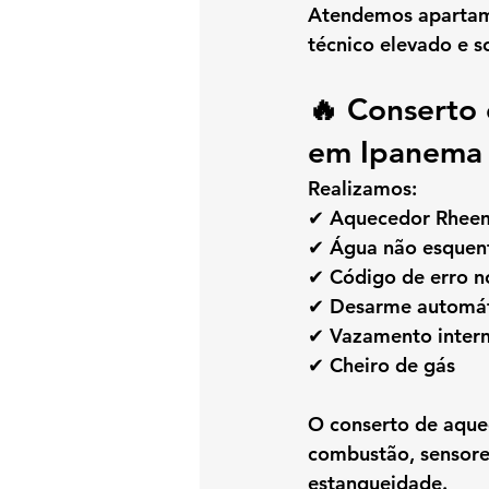
Atendemos apartame
técnico elevado e so
🔥 Conserto 
em Ipanema
Realizamos:
✔ Aquecedor Rheem
✔ Água não esquent
✔ Código de erro no
✔ Desarme automá
✔ Vazamento inter
✔ Cheiro de gás
O 
conserto de aqu
combustão, sensores
estanqueidade.