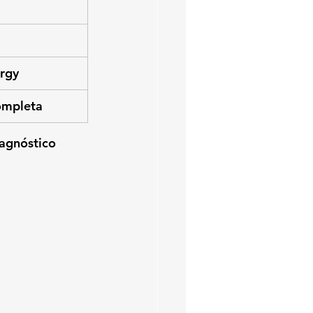
urgy
ompleta
agnóstico 