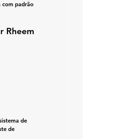
a com padrão 
or Rheem 
 sistema de 
ste de 