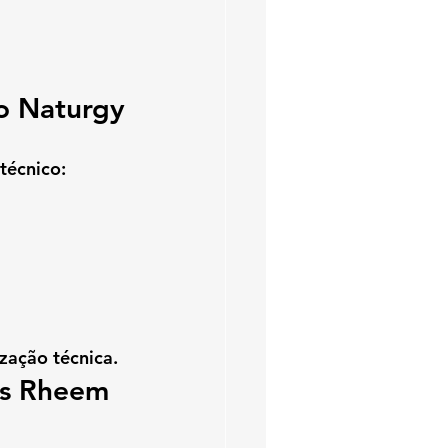
o Naturgy
técnico:
zação técnica.
ás Rheem