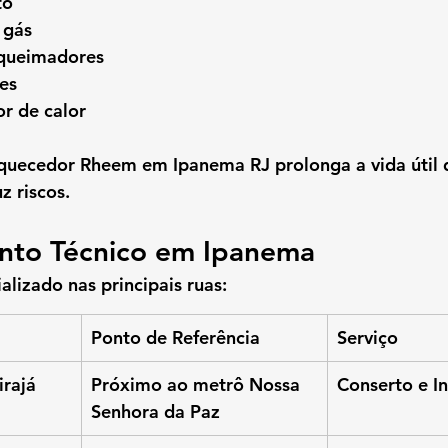
to
 gás
 queimadores
es
r de calor
quecedor Rheem em Ipanema RJ
 prolonga a vida útil 
z riscos.
nto Técnico em Ipanema
lizado nas principais ruas:
Ponto de Referência
Serviço
irajá
Próximo ao metrô Nossa 
Conserto e I
Senhora da Paz