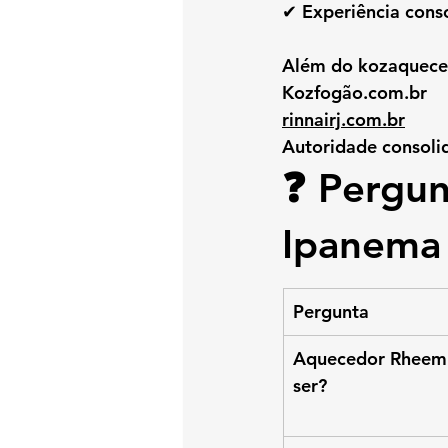
✔ Experiência cons
Além do 
kozaquece
Kozfogão.com.br
rinnairj.com.br
Autoridade consoli
❓ Pergun
Ipanema
Pergunta
Aquecedor Rheem n
ser?