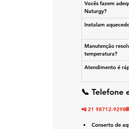
Vocês fazem adequ
Naturgy?
Instalam aqueced
Manutenção resolv
temperatura?
Atendimento é rá
📞 Telefone
📲 21 98712-9298🌐
Conserto de a