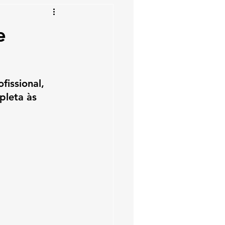
e
issional, 
leta às 