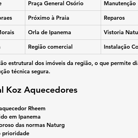
e
Praça General Osório
Manutenção
oraes
Próximo à Praia
Reparos
Morais
Orla de Ipanema
Vistoria Nat
a
Região comercial
Instalação C
o estrutural dos imóveis da região, o que permite di
ção técnica segura.
ial Koz Aquecedores
m aquecedor Rheem
ido em Ipanema
oroso das normas Naturg
 prioridade