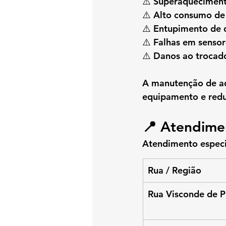
⚠️ Superaquecimen
⚠️ Alto consumo de
⚠️ Entupimento de
⚠️ Falhas em sensor
⚠️ Danos ao trocado
A 
manutenção de a
equipamento e redu
📍 Atendime
Atendimento especia
Rua / Região
Rua Visconde de P