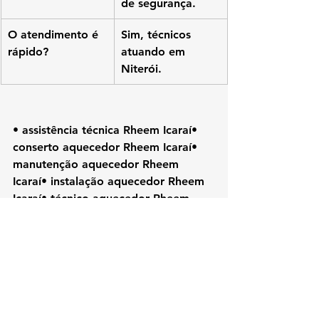
de segurança.
O atendimento é 
Sim, técnicos 
rápido?
atuando em 
Niterói.
• assistência técnica Rheem Icaraí• 
conserto aquecedor Rheem Icaraí• 
manutenção aquecedor Rheem 
Icaraí• instalação aquecedor Rheem 
Icaraí• técnico aquecedor Rheem 
Icaraí• aquecedor Rheem Niterói• 
Rheem Niterói RJ• assistência Rheem 
Niterói• conserto Rheem Niterói• 
Rheem Rio de Janeiro
#Rheem
#KozAquecedores#RheemIcar