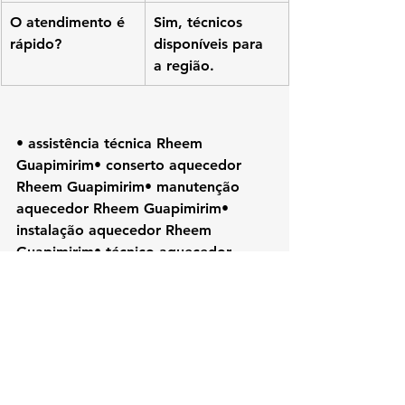
O atendimento é 
Sim, técnicos 
rápido?
disponíveis para 
a região.
• assistência técnica Rheem 
Guapimirim• conserto aquecedor 
Rheem Guapimirim• manutenção 
aquecedor Rheem Guapimirim• 
instalação aquecedor Rheem 
Guapimirim• técnico aquecedor 
Rheem Guapimirim• aquecedor 
Rheem RJ• Rheem Rio de Janeiro• 
assistência Rheem RJ• conserto 
Rheem RJ• reparo aquecedor Rheem
#Rheem
#KozAquecedores#RheemGu