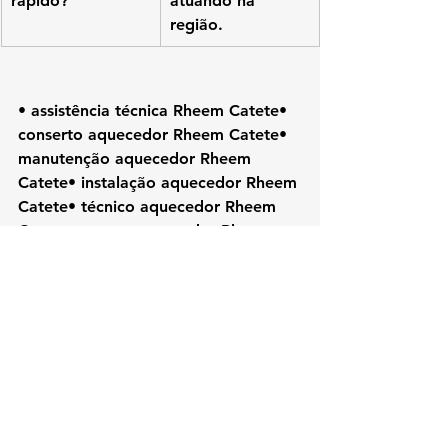
rápido?
atuando na 
região.
• assistência técnica Rheem Catete• 
conserto aquecedor Rheem Catete• 
manutenção aquecedor Rheem 
Catete• instalação aquecedor Rheem 
Catete• técnico aquecedor Rheem 
Catete• reparo aquecedor Rheem• 
aquecedor Rheem RJ• Rheem Rio de 
Janeiro• assistência Rheem Zona 
Sul• conserto Rheem RJ
#Rheem
#KozAquecedores#RheemCat
ete#AssistenciaTecnicaRJ#ConsertoA
quecedor#TecnicoRheem#Aquecedor
AGas#ManutencaoAquecedor#ZonaS