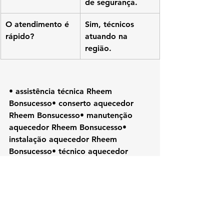
de segurança.
O atendimento é 
Sim, técnicos 
rápido?
atuando na 
região.
• assistência técnica Rheem 
Bonsucesso• conserto aquecedor 
Rheem Bonsucesso• manutenção 
aquecedor Rheem Bonsucesso• 
instalação aquecedor Rheem 
Bonsucesso• técnico aquecedor 
Rheem Bonsucesso• aquecedor 
Rheem Zona Norte RJ• Rheem Rio 
de Janeiro• assistência Rheem RJ• 
conserto Rheem RJ• reparo 
aquecedor Rheem