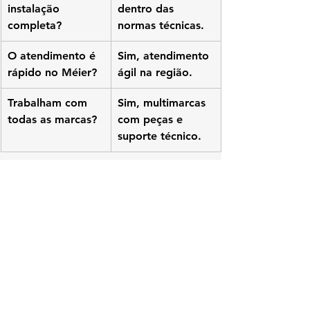
instalação 
dentro das 
completa?
normas técnicas.
O atendimento é 
Sim, atendimento 
rápido no Méier?
ágil na região.
Trabalham com 
Sim, multimarcas 
todas as marcas?
com peças e 
suporte técnico.
📈 
conserto de aquecedor no méier
assistência técnica aquecedor méier
manutenção aquecedor a gás RJ
instalação aquecedor méier
técnico aquecedor Rinnai méier
conserto aquecedor Bosch RJ