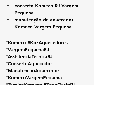
conserto Komeco RJ Vargem 
Pequena
manutenção de aquecedor 
Komeco Vargem Pequena
#Komeco
#KozAquecedores
#VargemPequenaRJ
#AssistenciaTecnicaRJ
#ConsertoAquecedor
#ManutencaoAquecedor
#KomecoVargemPequena
#TecnicoKomeco
#ZonaOesteRJ
#AquecedorKomeco
#InstalacaoAquecedor
#KomecoRJ
#AssistenciaKomeco
#RioDeJaneiro
#AquecedorAGas
#ReparoKomeco
#ManutencaoPreventiva
#ServicoLocalRJ
#KOZAquecedores