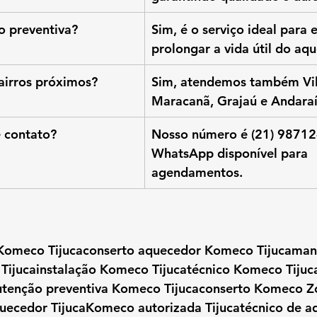
 preventiva?
Sim, é o serviço ideal para e
prolongar a vida útil do aq
airros próximos?
Sim, atendemos também Vila
Maracanã, Grajaú e Andaraí
e contato?
Nosso número é (21) 98712
WhatsApp disponível para 
agendamentos.
a Komeco Tijucaconserto aquecedor Komeco Tijucaman
ijucainstalação Komeco Tijucatécnico Komeco Tijuc
tenção preventiva Komeco Tijucaconserto Komeco Z
quecedor TijucaKomeco autorizada Tijucatécnico de a