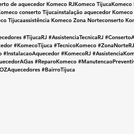
erto de aquecedor Komeco RJKomeco TijucaKomeco R
omeco conserto Tijucainstalação aquecedor Komeco T
co Tijucaassistência Komeco Zona Norteconserto Ko
ecedores
#TijucaRJ
#AssistenciaTecnicaRJ
#Conserto
edor
#KomecoTijuca
#TecnicoKomeco
#ZonaNorteR
o
#InstalacaoAquecedor
#KomecoRJ
#AssistenciaKo
uecedorAGas
#ReparoKomeco
#ManutencaoPreventi
OZAquecedores
#BairroTijuca