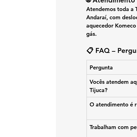
🌐 Atendimento 
Atendemos toda a 
Andaraí
, com deslo
aquecedor Komeco
gás
.
📋 FAQ – Pergun
Pergunta
Vocês atendem aq
Tijuca?
O atendimento é 
Trabalham com pe