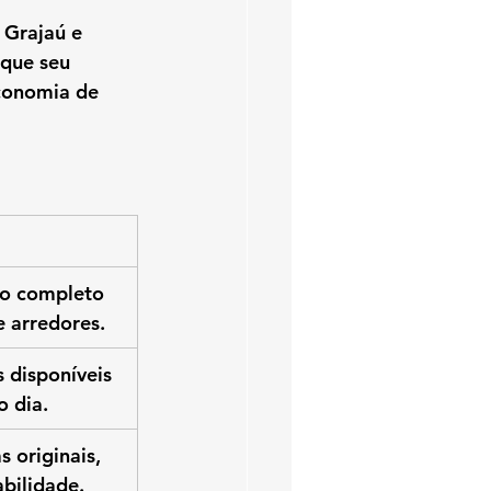
 Grajaú e 
 que seu 
conomia de 
to completo 
e arredores.
 disponíveis 
 dia.
 originais, 
bilidade.