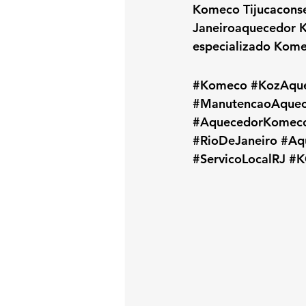
Komeco Tijucacons
Janeiroaquecedor K
especializado Kome
#Komeco
#KozAqu
#ManutencaoAquec
#AquecedorKomec
#RioDeJaneiro
#Aq
#ServicoLocalRJ
#K