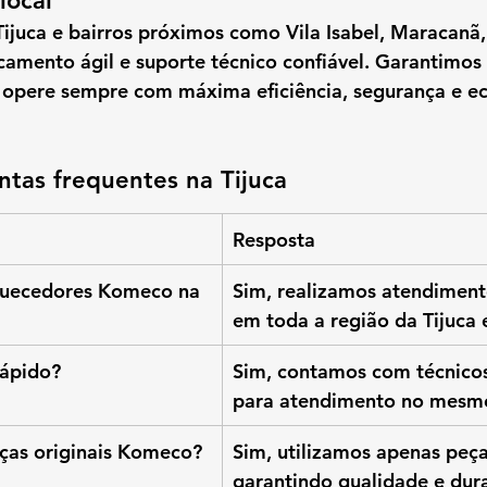
local
Tijuca
 e bairros próximos como 
Vila Isabel, Maracanã,
camento ágil e suporte técnico confiável. Garantimos
 opere sempre com 
máxima eficiência, segurança e e
tas frequentes na Tijuca
Resposta
uecedores Komeco na 
Sim, realizamos atendimen
em toda a região da Tijuca 
rápido?
Sim, contamos com técnicos
para atendimento no mesmo
ças originais Komeco?
Sim, utilizamos apenas peças
garantindo qualidade e dura