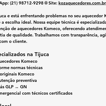
sApp:
 (21) 98712-9298 🌐 
Site:
kozaquecedores.com.br
juca
 e está enfrentando problemas no seu aquecedor 
é a escolha ideal. Nossa equipe técnica é especializad
tenção de aquecedores Komeco
, oferecendo atendimen
tia de qualidade. Trabalhamos com 
transparência, agi
 com o cliente.
cializados na Tijuca
quecedores Komeco
forme normas técnicas
 originais Komeco
tenção preventiva
gás GLP ↔ GN
ergencial com técnicos certificados