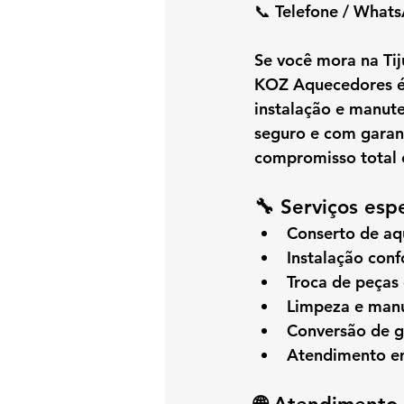
📞 
Telefone / What
Se você mora na 
Ti
KOZ Aquecedores
 
instalação e manu
seguro e com garan
compromisso total
🔧 Serviços espe
Conserto de a
Instalação con
Troca de peças
Limpeza e manu
Conversão de 
Atendimento em