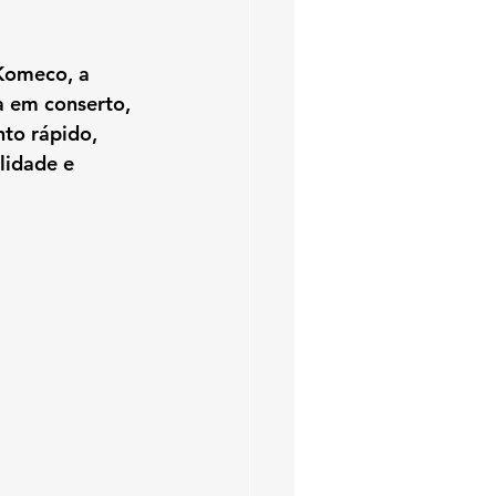
Komeco
, a 
a em 
conserto, 
to rápido, 
lidade e 