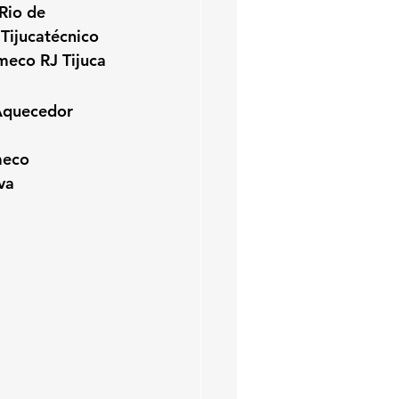
io de 
ijucatécnico 
meco RJ Tijuca
Aquecedor
J
meco
va