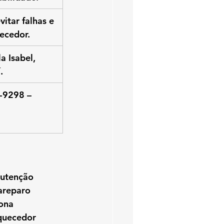
vitar falhas e 
uecedor.
 Isabel, 
.
-9298 – 
utenção 
areparo 
ona 
quecedor 