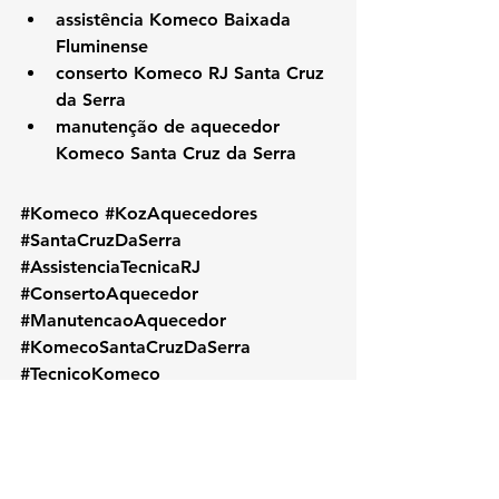
assistência Komeco Baixada 
Fluminense
conserto Komeco RJ Santa Cruz 
da Serra
manutenção de aquecedor 
Komeco Santa Cruz da Serra
#Komeco
#KozAquecedores
#SantaCruzDaSerra
#AssistenciaTecnicaRJ
#ConsertoAquecedor
#ManutencaoAquecedor
#KomecoSantaCruzDaSerra
#TecnicoKomeco
#BaixadaFluminense
#AquecedorKomeco
#InstalacaoAquecedor
#KomecoRJ
#AssistenciaKomeco
#RioDeJaneiro