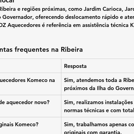
local
Ribeira
 e regiões próximas, como 
Jardim Carioca, Jar
o Governador
, oferecendo deslocamento rápido e ate
OZ Aquecedores
 é referência em 
assistência técnica
ntas frequentes na Ribeira
Resposta
uecedores Komeco na 
Sim, atendemos toda a Ribei
próximos da Ilha do Govern
 de aquecedor novo?
Sim, realizamos instalações
normas técnicas e com tota
iginais Komeco?
Sim, trabalhamos apenas c
originais com garantia.