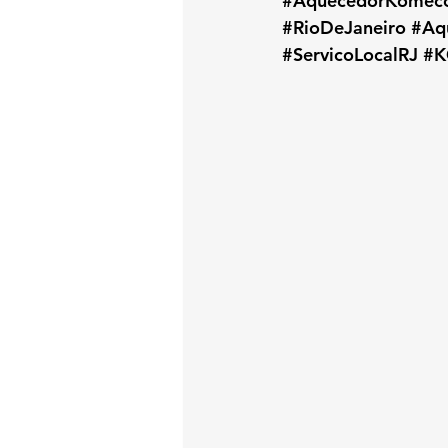
#AquecedorKomec
#RioDeJaneiro
#Aq
#ServicoLocalRJ
#K