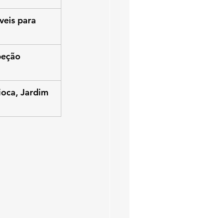
veis para 
peção 
oca, Jardim 