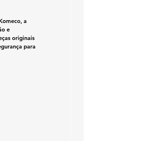
r Komeco
, a 
ão e 
ças originais 
segurança para 