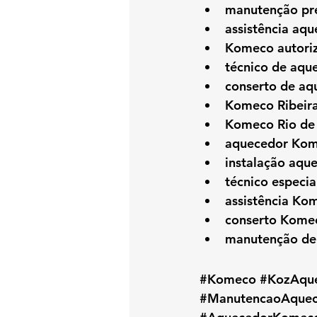
manutenção pre
assistência aqu
Komeco autoriz
técnico de aqu
conserto de a
Komeco Ribeir
Komeco Rio de 
aquecedor Kome
instalação aqu
técnico especi
assistência Ko
conserto Komec
manutenção de
#Komeco
#KozAqu
#ManutencaoAquec