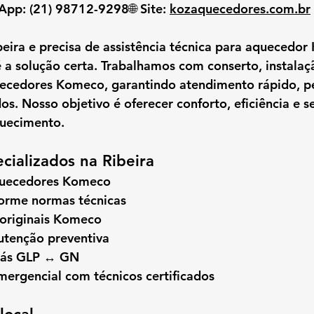
sApp:
 (21) 98712-9298🌐 
Site:
kozaquecedores.com.br
beira
 e precisa de 
assistência técnica para aquecedo
é a solução certa. Trabalhamos com 
conserto, instalaç
uecedores Komeco
, garantindo 
atendimento rápido, pe
dos
. Nosso objetivo é oferecer conforto, eficiência e 
quecimento.
ecializados na Ribeira
quecedores Komeco
forme normas técnicas
 originais Komeco
tenção preventiva
gás GLP ↔ GN
ergencial com técnicos certificados