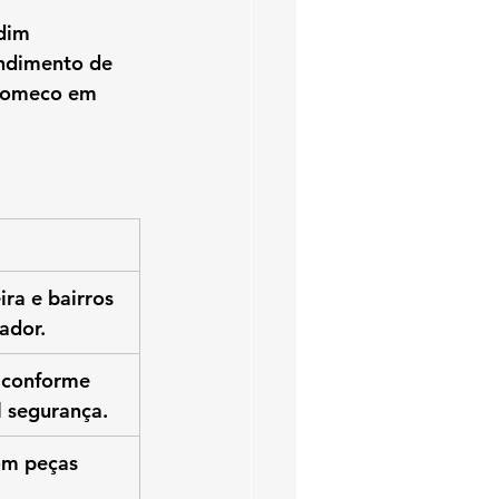
dim 
ndimento de 
 Komeco
 em 
ra e bairros 
ador.
 conforme 
l segurança.
om peças 