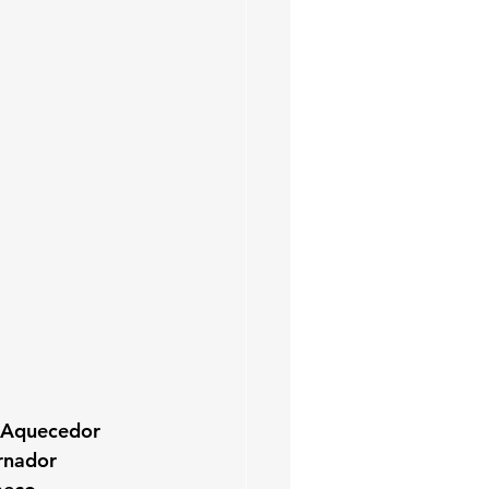
oAquecedor
rnador