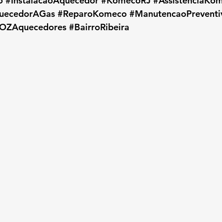
o
#InstalacaoAquecedor
#KomecoRJ
#AssistenciaKo
uecedorAGas
#ReparoKomeco
#ManutencaoPreventi
OZAquecedores
#BairroRibeira