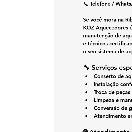
📞 
Telefone / What
Se você mora na 
Ri
KOZ Aquecedores
 
manutenção de aq
e técnicos certifica
o seu sistema de a
🔧 Serviços esp
Conserto de a
Instalação con
Troca de peças
Limpeza e manu
Conversão de 
Atendimento em