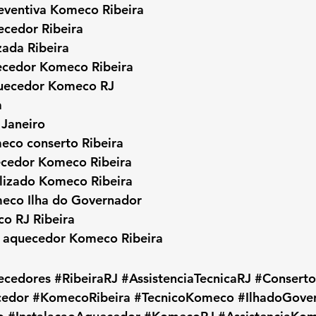
ventiva Komeco Ribeira
ecedor Ribeira
ada Ribeira
ecedor Komeco Ribeira
quecedor Komeco RJ
a
Janeiro
co conserto Ribeira
ecedor Komeco Ribeira
alizado Komeco Ribeira
meco Ilha do Governador
o RJ Ribeira
 aquecedor Komeco Ribeira
ecedores
#RibeiraRJ
#AssistenciaTecnicaRJ
#Consert
edor
#KomecoRibeira
#TecnicoKomeco
#IlhadoGove