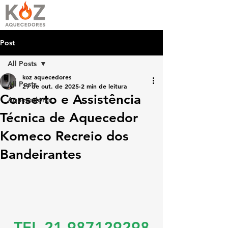
Post
All Posts
koz aquecedores
All Posts
29 de out. de 2025
2 min de leitura
Conserto e Assistência
Aquecedores
Técnica de Aquecedor
Komeco Recreio dos
Bandeirantes
TEL 21 987129298