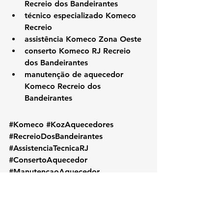
Recreio dos Bandeirantes
técnico especializado Komeco 
Recreio
assistência Komeco Zona Oeste
conserto Komeco RJ Recreio 
dos Bandeirantes
manutenção de aquecedor 
Komeco Recreio dos 
Bandeirantes
#Komeco
#KozAquecedores
#RecreioDosBandeirantes
#AssistenciaTecnicaRJ
#ConsertoAquecedor
#ManutencaoAquecedor
#KomecoRecreio
#TecnicoKomeco
#ZonaOesteRJ
#AquecedorKomeco
#InstalacaoAquecedor
#KomecoRJ
#AssistenciaKomeco
#RioDeJaneiro