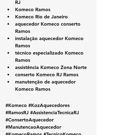
RJ
Komeco Ramos
Komeco Rio de Janeiro
aquecedor Komeco conserto 
Ramos
instalação aquecedor Komeco 
Ramos
técnico especializado Komeco 
Ramos
assistência Komeco Zona Norte
conserto Komeco RJ Ramos
manutenção de aquecedor 
Komeco Ramos
#Komeco
#KozAquecedores
#RamosRJ
#AssistenciaTecnicaRJ
#ConsertoAquecedor
#ManutencaoAquecedor
#KomecoRamos
#TecnicoKomeco