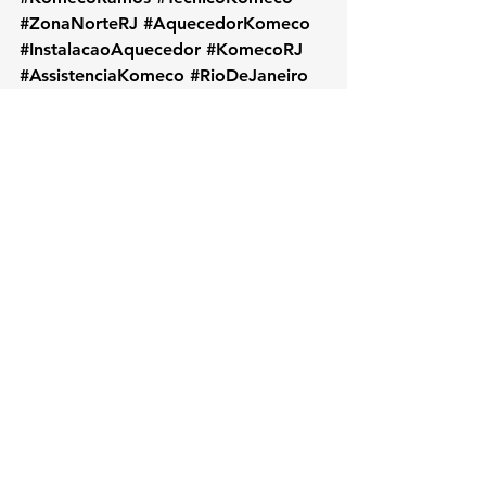
#ZonaNorteRJ
#AquecedorKomeco
#InstalacaoAquecedor
#KomecoRJ
#AssistenciaKomeco
#RioDeJaneiro
#AquecedorAGas
#ReparoKomeco
#ManutencaoPreventiva
#ServicoLocalRJ
#KOZAquecedores
#BairroRamos