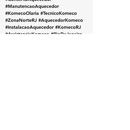
#ManutencaoAquecedor
#KomecoOlaria
#TecnicoKomeco
#ZonaNorteRJ
#AquecedorKomeco
#InstalacaoAquecedor
#KomecoRJ
#AssistenciaKomeco
#RioDeJaneiro
#AquecedorAGas
#ReparoKomeco
#ManutencaoPreventiva
#ServicoLocalRJ
#KOZAquecedores
#BairroOlaria