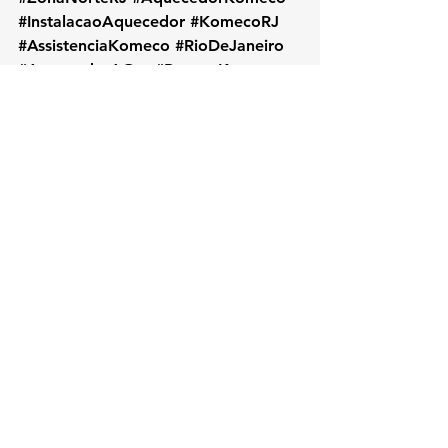
#InstalacaoAquecedor
#KomecoRJ
#AssistenciaKomeco
#RioDeJaneiro
#AquecedorAGas
#ReparoKomeco
#ManutencaoPreventiva
#ServicoLocalRJ
#KOZAquecedores
#BairroMéier