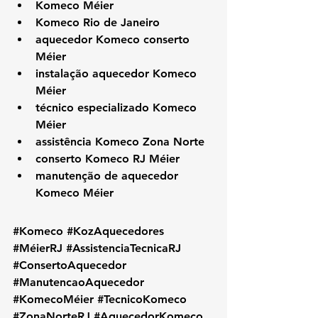
Komeco Méier
Komeco Rio de Janeiro
aquecedor Komeco conserto 
Méier
instalação aquecedor Komeco 
Méier
técnico especializado Komeco 
Méier
assistência Komeco Zona Norte
conserto Komeco RJ Méier
manutenção de aquecedor 
Komeco Méier
#Komeco
#KozAquecedores
#MéierRJ
#AssistenciaTecnicaRJ
#ConsertoAquecedor
#ManutencaoAquecedor
#KomecoMéier
#TecnicoKomeco
#ZonaNorteRJ
#AquecedorKomeco