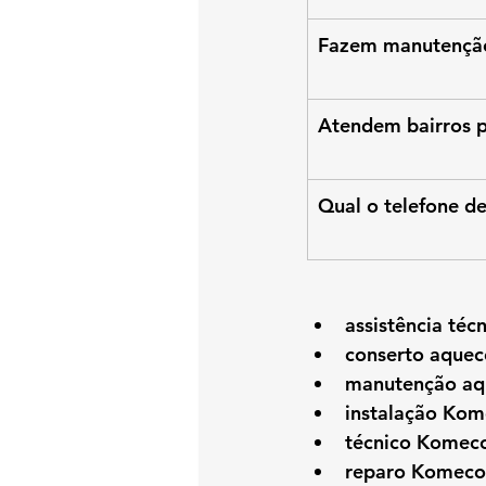
Fazem manutenção
Atendem bairros 
Qual o telefone d
assistência té
conserto aque
manutenção a
instalação Ko
técnico Komec
reparo Komeco