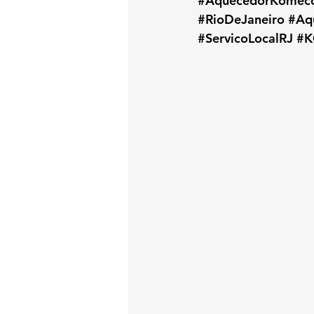
#AquecedorKomec
#RioDeJaneiro
#Aq
#ServicoLocalRJ
#K