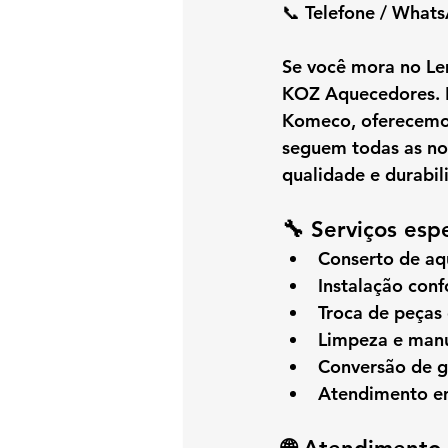
📞 
Telefone / What
Se você mora no 
L
KOZ Aquecedores
.
Komeco
, oferecemo
seguem todas as nor
qualidade e durabi
🔧 Serviços esp
Conserto de a
Instalação con
Troca de peças
Limpeza e manu
Conversão de 
Atendimento em