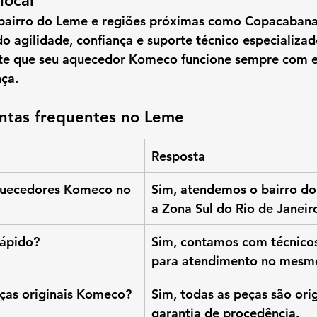
local
bairro do Leme
 e regiões próximas como 
Copacabana,
do 
agilidade, confiança e suporte técnico especializa
e que seu 
aquecedor Komeco
 funcione sempre com 
e
nça
.
ntas frequentes no Leme
Resposta
uecedores Komeco no 
Sim, atendemos o bairro do
a Zona Sul do Rio de Janeir
rápido?
Sim, contamos com técnicos
para atendimento no mesmo
ças originais Komeco?
Sim, todas as peças são ori
garantia de procedência.