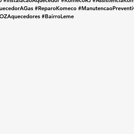
o
#InstalacaoAquecedor
#KomecoRJ
#AssistenciaKo
uecedorAGas
#ReparoKomeco
#ManutencaoPreventi
OZAquecedores
#BairroLeme