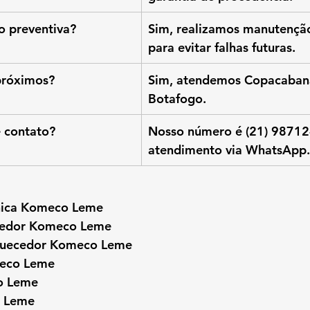
 preventiva?
Sim, realizamos manutenção
para evitar falhas futuras.
próximos?
Sim, atendemos Copacabana
Botafogo.
e contato?
Nosso número é (21) 98712
atendimento via WhatsApp.
cnica Komeco Leme
cedor Komeco Leme
quecedor Komeco Leme
meco Leme
o Leme
 Leme