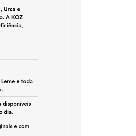
 Urca e 
do
. A KOZ 
ficiência, 
 Leme e toda 
o.
 disponíveis 
 dia.
ginais e com 