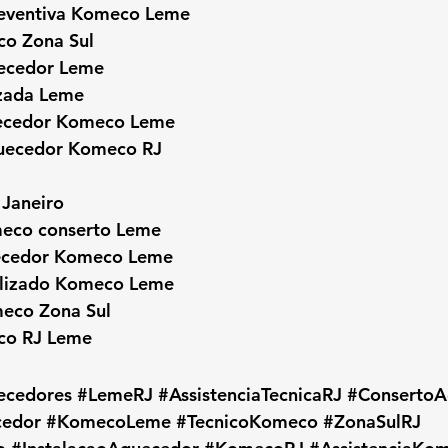
eventiva Komeco Leme
co Zona Sul
uecedor Leme
zada Leme
uecedor Komeco Leme
quecedor Komeco RJ
Janeiro
eco conserto Leme
uecedor Komeco Leme
alizado Komeco Leme
meco Zona Sul
co RJ Leme
ecedores
#LemeRJ
#AssistenciaTecnicaRJ
#ConsertoA
edor
#KomecoLeme
#TecnicoKomeco
#ZonaSulRJ