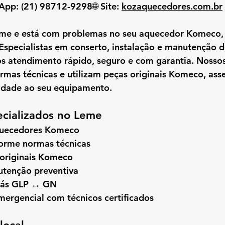
sApp:
 (21) 98712-9298🌐 
Site:
kozaquecedores.com.br
eme
 e está com problemas no seu 
aquecedor Komeco
 Especialistas em 
conserto, instalação e manutenção 
s 
atendimento rápido, seguro e com garantia
. Nossos
mas técnicas e utilizam 
peças originais Komeco
, as
lidade ao seu equipamento.
ecializados no Leme
quecedores Komeco
forme normas técnicas
 originais Komeco
tenção preventiva
gás GLP ↔ GN
ergencial com técnicos certificados