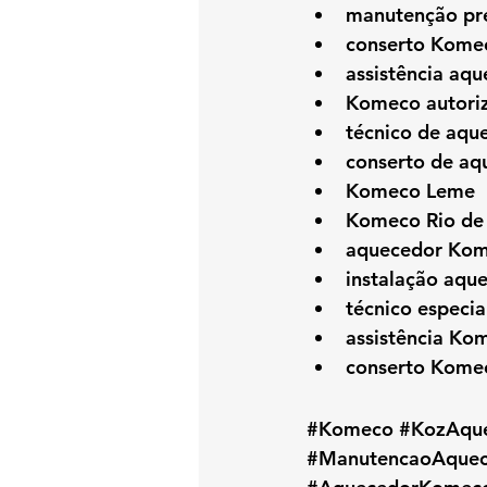
manutenção pr
conserto Kome
assistência aq
Komeco autori
técnico de aq
conserto de a
Komeco Leme
Komeco Rio de 
aquecedor Kom
instalação aq
técnico especi
assistência Ko
conserto Kome
#Komeco
#KozAqu
#ManutencaoAquec