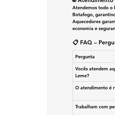
🌐 Atendimento 
Atendemos 
todo o 
Botafogo
, garantin
Aquecedores garant
economia e segura
📋 FAQ – Pergu
Pergunta
Vocês atendem aq
Leme?
O atendimento é 
Trabalham com pe