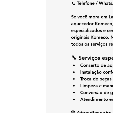
📞 
Telefone / What
Se você mora em 
La
aquecedor Komeco
especializados e cer
originais Komeco
. 
todos os serviços re
🔧 Serviços esp
Conserto de a
Instalação con
Troca de peças
Limpeza e manu
Conversão de 
Atendimento em