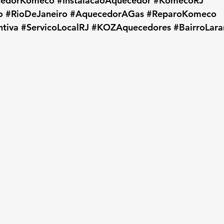
cedorKomeco
#InstalacaoAquecedor
#KomecoRJ
o
#RioDeJaneiro
#AquecedorAGas
#ReparoKomeco
tiva
#ServicoLocalRJ
#KOZAquecedores
#BairroLara