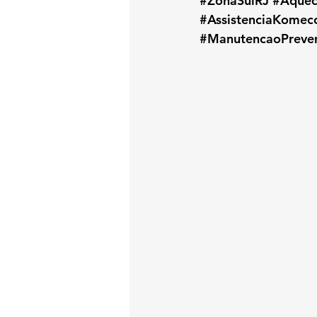
#ZonaSulRJ
#Aque
#AssistenciaKomec
#ManutencaoPreven