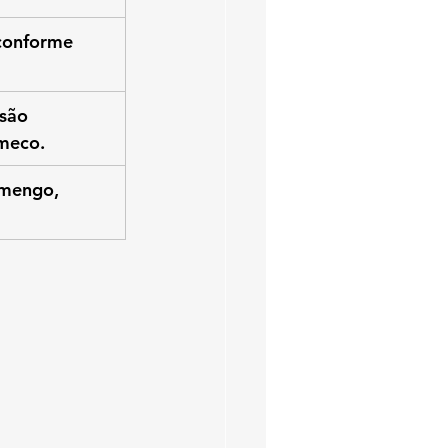
conforme 
são 
meco.
amengo, 