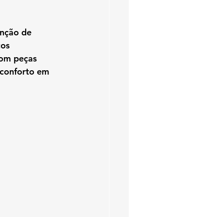
nção de 
cos 
com peças 
 conforto
 em 