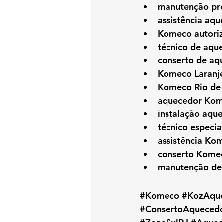
manutenção pre
assistência aqu
Komeco autoriz
técnico de aqu
conserto de a
Komeco Laranje
Komeco Rio de 
aquecedor Kome
instalação aqu
técnico especi
assistência Ko
conserto Komec
manutenção de
#Komeco
#KozAqu
#ConsertoAqueced