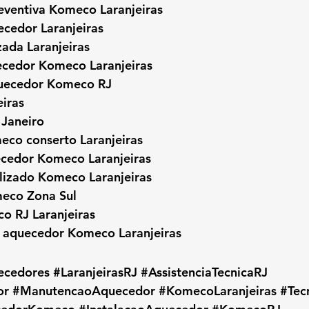
ventiva Komeco Laranjeiras
ecedor Laranjeiras
ada Laranjeiras
ecedor Komeco Laranjeiras
quecedor Komeco RJ
iras
Janeiro
co conserto Laranjeiras
ecedor Komeco Laranjeiras
alizado Komeco Laranjeiras
meco Zona Sul
o RJ Laranjeiras
 aquecedor Komeco Laranjeiras
ecedores
#LaranjeirasRJ
#AssistenciaTecnicaRJ
or
#ManutencaoAquecedor
#KomecoLaranjeiras
#Tec