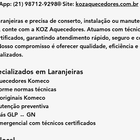
sApp:
 (21) 98712-9298🌐 
Site:
kozaquecedores.com.br
ranjeiras
 e precisa de 
conserto, instalação ou manute
, conte com a 
KOZ Aquecedores
. Atuamos com 
técni
tificados
, garantindo 
atendimento rápido, seguro e 
Nosso compromisso é oferecer 
qualidade, eficiência e
alizados.
ecializados em Laranjeiras
quecedores Komeco
forme normas técnicas
 originais Komeco
tenção preventiva
gás GLP ↔ GN
ergencial com técnicos certificados