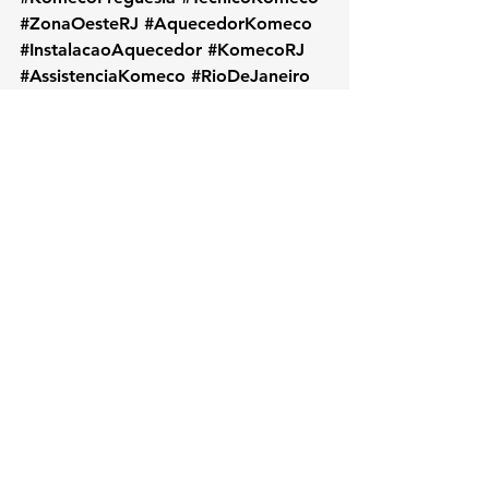
#ZonaOesteRJ
#AquecedorKomeco
#InstalacaoAquecedor
#KomecoRJ
#AssistenciaKomeco
#RioDeJaneiro
#AquecedorAGas
#ReparoKomeco
#ManutencaoPreventiva
#ServicoLocalRJ
#KOZAquecedores
#BairroFreguesia