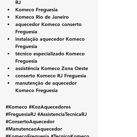
RJ
Komeco Freguesia
Komeco Rio de Janeiro
aquecedor Komeco conserto 
Freguesia
instalação aquecedor Komeco 
Freguesia
técnico especializado Komeco 
Freguesia
assistência Komeco Zona Oeste
conserto Komeco RJ Freguesia
manutenção de aquecedor 
Komeco Freguesia
#Komeco
#KozAquecedores
#FreguesiaRJ
#AssistenciaTecnicaRJ
#ConsertoAquecedor
#ManutencaoAquecedor
#KomecoFreguesia
#TecnicoKomeco