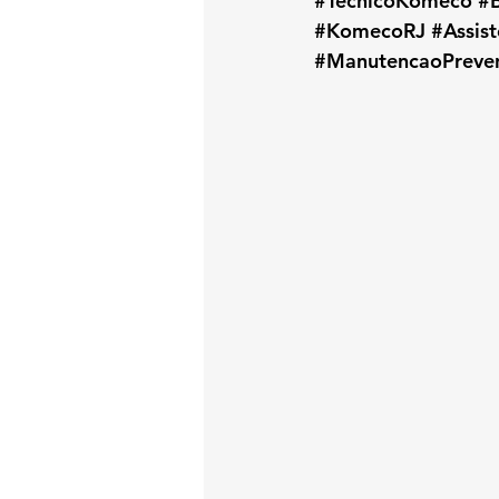
#TecnicoKomeco
#
#KomecoRJ
#Assis
#ManutencaoPreven