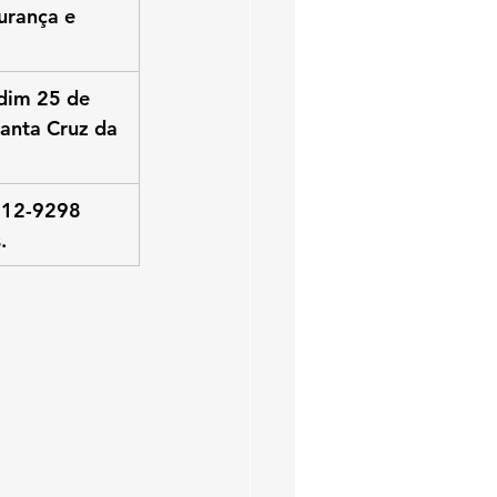
urança e 
dim 25 de 
anta Cruz da 
712-9298 
.