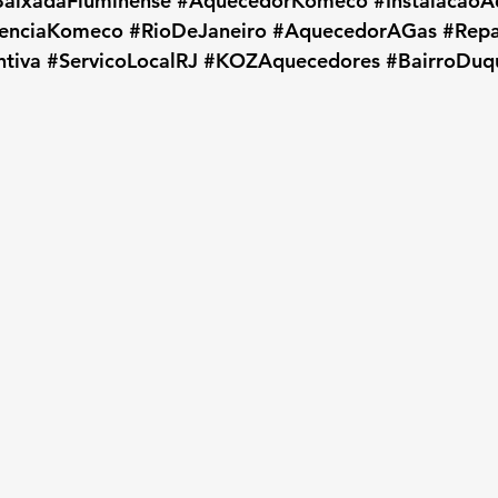
BaixadaFluminense
#AquecedorKomeco
#Instalacao
tenciaKomeco
#RioDeJaneiro
#AquecedorAGas
#Rep
tiva
#ServicoLocalRJ
#KOZAquecedores
#BairroDuq