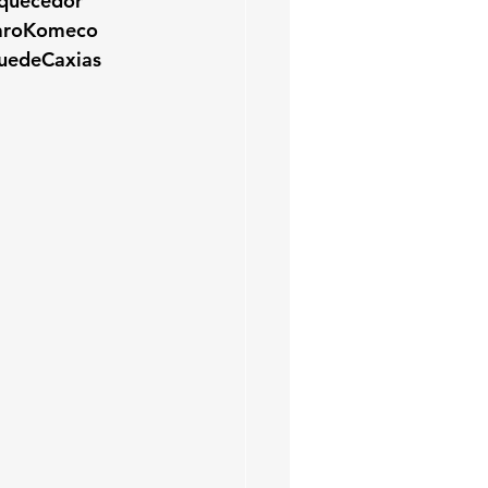
Aquecedor
aroKomeco
uedeCaxias