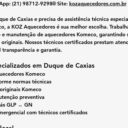
sApp:
 (21) 98712-9298🌐 
Site:
kozaquecedores.com.br
que de Caxias
 e precisa de 
assistência técnica especi
co
, a 
KOZ Aquecedores
 é sua melhor escolha. Trabal
ão e manutenção de aquecedores Komeco
, garantindo 
originais
. Nossos técnicos certificados prestam aten
 transparência e garantia.
ecializados em Duque de Caxias
quecedores Komeco
forme normas técnicas
 originais Komeco
tenção preventiva
gás GLP ↔ GN
ergencial com técnicos certificados