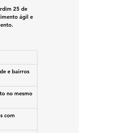
rdim 25 de 
imento ágil e 
ento.
e e bairros 
nto no mesmo 
is com 