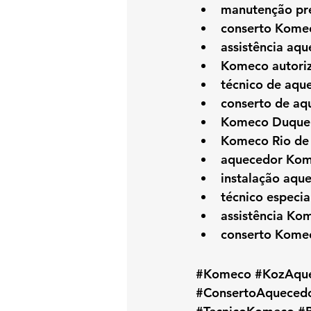
manutenção pr
conserto Kome
assistência aq
Komeco autori
técnico de aq
conserto de a
Komeco Duque 
Komeco Rio de 
aquecedor Kom
instalação aqu
técnico especi
assistência Ko
conserto Kome
#Komeco
#KozAqu
#ConsertoAqueced