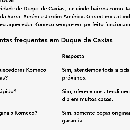
local
cidade de Duque de Caxias
, incluindo bairros como 
Ja
 da Serra, Xerém e Jardim América
. Garantimos 
atend
eu 
aquecedor Komeco
 sempre em perfeito funcionam
ntas frequentes em Duque de Caxias
Resposta
uecedores Komeco 
Sim, atendemos toda a cidad
as?
próximos.
rápido?
Sim, oferecemos atendime
dia em muitos casos.
iginais Komeco?
Sim, somente peças origina
garantia.