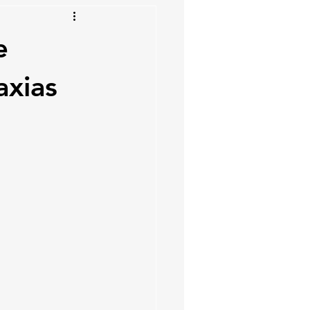
e
xias