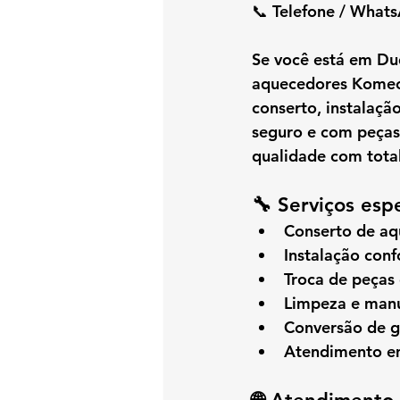
📞 
Telefone / What
Se você está em 
Du
aquecedores Kome
conserto, instalaç
seguro e com peças 
qualidade com total
🔧 Serviços esp
Conserto de a
Instalação con
Troca de peças
Limpeza e manu
Conversão de 
Atendimento em