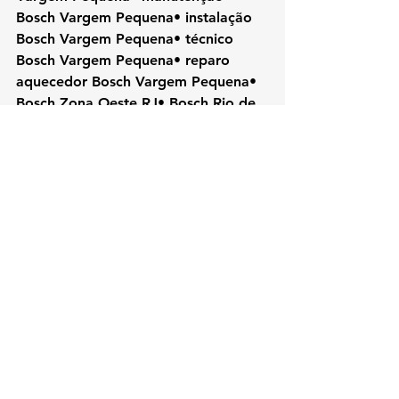
Bosch Vargem Pequena• instalação 
Bosch Vargem Pequena• técnico 
Bosch Vargem Pequena• reparo 
aquecedor Bosch Vargem Pequena• 
Bosch Zona Oeste RJ• Bosch Rio de 
Janeiro• aquecedor Bosch Vargem 
Pequena• assistência Bosch RJ
#Bosch
#KozAquecedores#VargemPe
quenaRJ#AssistenciaTecnicaRJ#Conse
rtoAquecedor#BoschVargemPequena
#TecnicoBosch#AquecedorAGas#Man
utencaoAquecedor#RioDeJaneiro