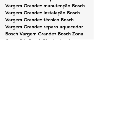
Vargem Grande• manutenção Bosch 
Vargem Grande• instalação Bosch 
Vargem Grande• técnico Bosch 
Vargem Grande• reparo aquecedor 
Bosch Vargem Grande• Bosch Zona 
Oeste RJ• Bosch Rio de Janeiro• 
aquecedor Bosch Vargem Grande• 
assistência Bosch RJ
#Bosch
#KozAquecedores#VargemGra
ndeRJ#AssistenciaTecnicaRJ#Consert
oAquecedor#BoschVargemGrande#Te
cnicoBosch#AquecedorAGas#Manute
ncaoAquecedor#RioDeJaneiro