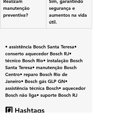
Realizam 
Sim, garantindo 
manutenção 
segurança e 
preventiva?
aumentos na vida 
útil.
• assistência Bosch Santa Teresa• 
conserto aquecedor Bosch RJ• 
técnico Bosch Rio• instalação Bosch 
Santa Teresa• manutenção Bosch 
Centro• reparo Bosch Rio de 
Janeiro• Bosch gás GLP GN• 
assistência técnica Bosch• aquecedor 
Bosch não liga• suporte Bosch RJ
#️⃣ Hashtags
• 
#Bosch
• 
#KozAquecedores
• 
#SantaTeresa
• 
#AssistenciaTecnica
• 