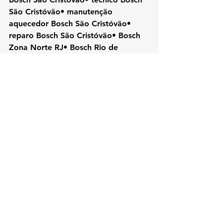
São Cristóvão• manutenção 
aquecedor Bosch São Cristóvão• 
reparo Bosch São Cristóvão• Bosch 
Zona Norte RJ• Bosch Rio de 
Janeiro• aquecedor Bosch São 
Cristóvão• assistência Bosch RJ
#Bosch
#KozAquecedores#SaoCristov
aoRJ#AssistenciaTecnicaRJ#Conserto
Aquecedor#TecnicoBosch#BoschSaoC
ristovao#AquecedorAGas#Manutenca
oAquecedor#RioDeJaneiro