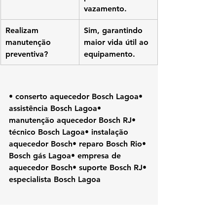
vazamento.
Realizam 
Sim, garantindo 
manutenção 
maior vida útil ao 
preventiva?
equipamento.
• conserto aquecedor Bosch Lagoa• 
assistência Bosch Lagoa• 
manutenção aquecedor Bosch RJ• 
técnico Bosch Lagoa• instalação 
aquecedor Bosch• reparo Bosch Rio• 
Bosch gás Lagoa• empresa de 
aquecedor Bosch• suporte Bosch RJ• 
especialista Bosch Lagoa
• 
#Bosch
• 
#AquecedorBosch
• 
#AssistenciaBosch
• 