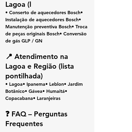
Lagoa (l
• Conserto de aquecedores Bosch• 
Instalação de aquecedores Bosch• 
Manutenção preventiva Bosch• Troca 
de peças originais Bosch• Conversão 
de gás GLP / GN
📍 Atendimento na 
Lagoa e Região (lista 
pontilhada)
• Lagoa• Ipanema• Leblon• Jardim 
Botânico• Gávea• Humaitá• 
Copacabana• Laranjeiras
❓ FAQ – Perguntas 
Frequentes