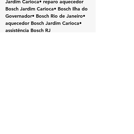
Jardim Carioca• reparo aquecedor 
Bosch Jardim Carioca• Bosch Ilha do 
Governador• Bosch Rio de Janeiro• 
aquecedor Bosch Jardim Carioca• 
assistência Bosch RJ
#Bosch
#KozAquecedores#JardimCari
oca#IlhaDoGovernador#AssistenciaTe
cnicaRJ#ConsertoAquecedor#Tecnico
Bosch#AquecedorAGas#Manutencao
Aquecedor#RioDeJaneiroTEL 21 
987129298