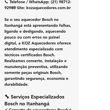
📞 
Telefone / WhatsApp: (21) 98712-
9298
🌐 
Site: 
kozaquecedores.com.br
Se o seu 
aquecedor Bosch no 
Itanhangá
 está apresentando falhas, 
ligando e desligando, aquecendo 
pouco ou com erros no painel 
digital, a 
KOZ Aquecedores
 oferece 
atendimento especializado com 
técnicos certificados Bosch
. 
Realizamos 
conserto, instalação e 
manutenção preventiva
, utilizando 
somente 
peças originais Bosch
, 
garantindo segurança, economia e 
durabilidade.
🔧 
Serviços Especializados 
Bosch no Itanhangá
✔ Conserto de aquecedores Bosch✔ 